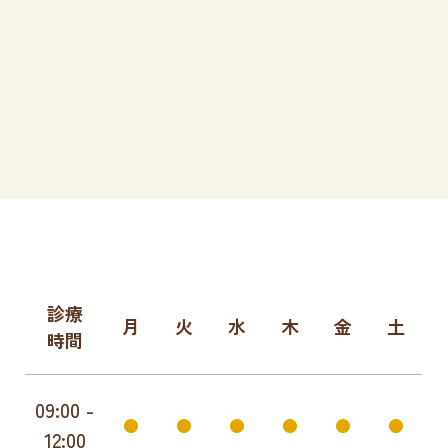
診療
月
火
水
木
金
土
時間
09:00 -
●
●
●
●
●
●
12:00